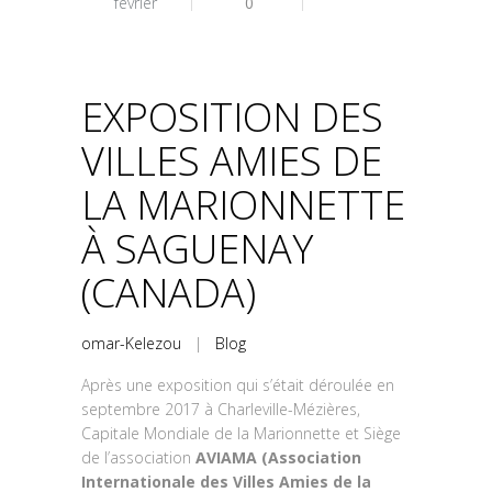
février
0
EXPOSITION DES
VILLES AMIES DE
LA MARIONNETTE
À SAGUENAY
(CANADA)
omar-Kelezou
|
Blog
Après une exposition qui s’était déroulée en
septembre 2017 à Charleville-Mézières,
Capitale Mondiale de la Marionnette et Siège
de l’association
AVIAMA (Association
Internationale des Villes Amies de la