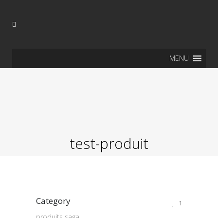
MENU
test-produit
Category
1
produits saga